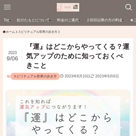
Top
虹のたもとについて
料金のご案内
２回目以降の方の料金
★
ホーム
スピリチュアル世界の歩き方
『運』はどこからやってくる？運
2023
気アップのために知っておくべ
9/06
きこと
2023年8月10日
2023年9月6日
スピリチュアル世界の歩き方