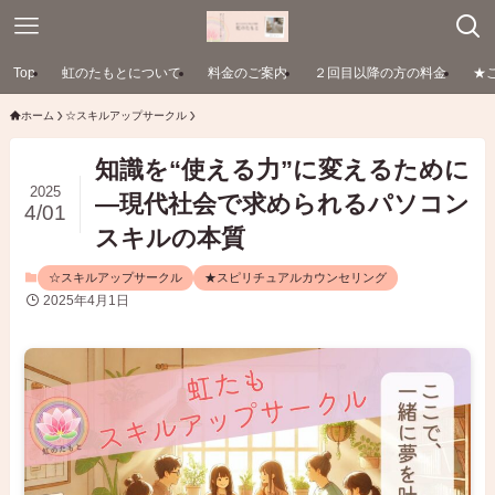
Top
虹のたもとについて
料金のご案内
２回目以降の方の料金
★
ホーム
☆スキルアップサークル
知識を“使える力”に変えるために
2025
―現代社会で求められるパソコン
4/01
スキルの本質
☆スキルアップサークル
★スピリチュアルカウンセリング
2025年4月1日