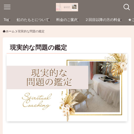
Top
虹のたもとについて
料金のご案内
２回目以降の方の料金
★
ホーム
現実的な問題の鑑定
現実的な問題の鑑定